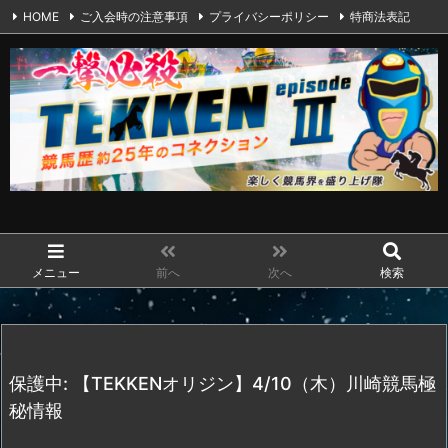
HOME
ご入会時の注意事項
プライバシーポリシー
特商法表記
Twitter
LINE
RSS
Feedly
メニュー
前へ
次へ
検索
保護中: 【TEKKENオリジン】4/10（木）川崎競馬極
秘情報